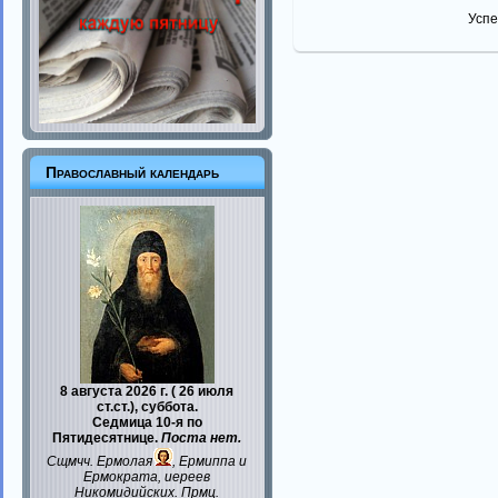
Успе
Православный календарь
8 августа 2026 г. ( 26 июля
ст.ст.), суббота.
Седмица 10-я по
Пятидесятнице.
Поста нет.
Сщмчч.
Ермолая
,
Ермиппа
и
Ермократа
, иереев
Никомидийских. Прмц.