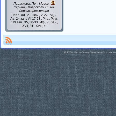
Параскевы
. Прп.
Моисея
Угрина, Печерского. Сщмч.
Сергия
пресвитера.
Прп.:
Гал., 213 зач., V, 22 - VI, 2.
Лк., 24 зач., VI, 17-23
. Ряд.:
Рим.,
119 зач., XV, 30-33.
Мф., 73 зач.,
XVII, 24 - XVIII, 4.
363750, Республика Северная Осетия-Алан