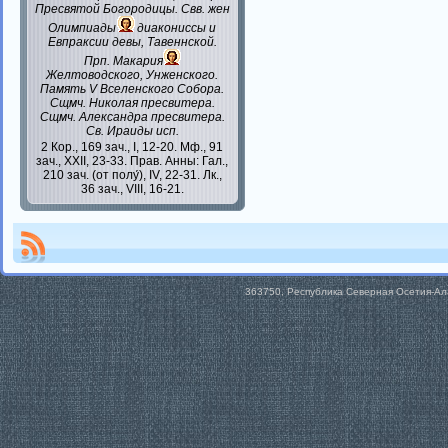
Пресвятой Богородицы. Свв. жен
Олимпиады
диакониссы и
Евпраксии
девы, Тавеннской.
Прп.
Макария
Желтоводского, Унженского.
Память
V Вселенского Собора
.
Сщмч.
Николая
пресвитера.
Сщмч.
Александра
пресвитера.
Св.
Ираиды
исп.
2 Кор., 169 зач., I, 12-20.
Мф., 91
зач., XXII, 23-33.
Прав. Анны:
Гал.,
210 зач. (от полу́), IV, 22-31.
Лк.,
36 зач., VIII, 16-21.
363750, Республика Северная Осетия-Алан