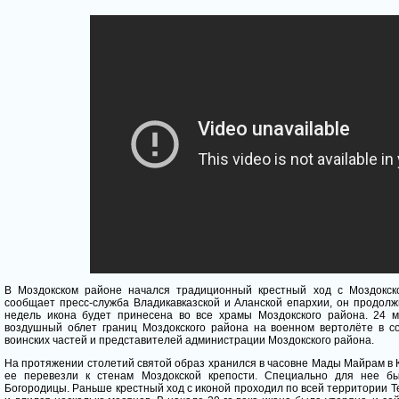
В Моздокском районе начался традиционный крестный ход с Моздокск
сообщает пресс-служба Владикавказской и Аланской епархии, он продолж
недель икона будет принесена во все храмы Моздокского района. 24 
воздушный облет границ Моздокского района на военном вертолёте в с
воинских частей и представителей администрации Моздокского района.
На протяжении столетий святой образ хранился в часовне Мады Майрам в К
ее перевезли к стенам Моздокской крепости. Специально для нее б
Богородицы. Раньше крестный ход с иконой проходил по всей территории Те