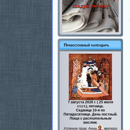
Православный календарь
7 августа 2026 г. ( 25 июля
ст.ст.), пятница.
Седмица 10-я по
Пятидесятнице. День постный.
Пища с растительным
маслом.
Успение прав.
Анны
, матери