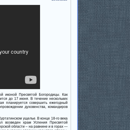
ой иконой Пресвятой Богородицы. Как
ится до 17 июня. В течение нескольких
мая планируется совершить ежегодный
опровождении духовенства, командиров
уртатинском ущелье. В конце 18-го века
ыл возведен храм Успения Пресвятой
рской области – на равнине и в горах —