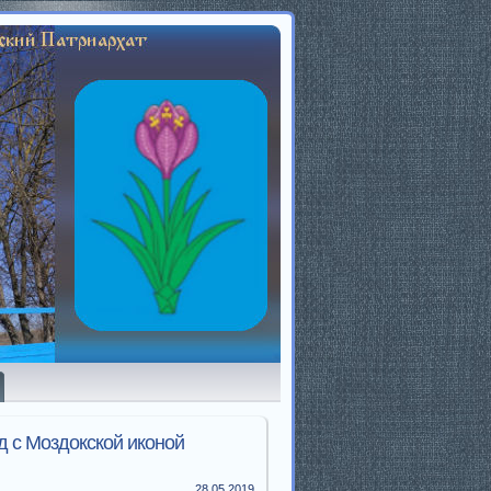
д с Моздокской иконой
28.05.2019