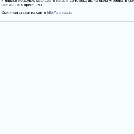
и длился несколько месяцев. В начале 20-го века икона была утеряна, и се
списанные с оригинала.
Оригинал статьи на сайте
http://alaniatv.ru