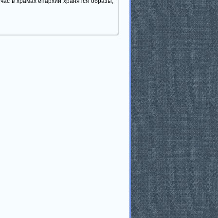
йчас в храмах епархии хранятся образы,