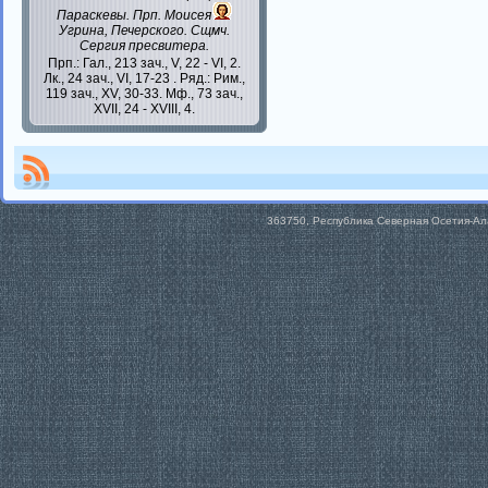
Параскевы
. Прп.
Моисея
Угрина, Печерского. Сщмч.
Сергия
пресвитера.
Прп.:
Гал., 213 зач., V, 22 - VI, 2.
Лк., 24 зач., VI, 17-23
. Ряд.:
Рим.,
119 зач., XV, 30-33.
Мф., 73 зач.,
XVII, 24 - XVIII, 4.
363750, Республика Северная Осетия-Алан