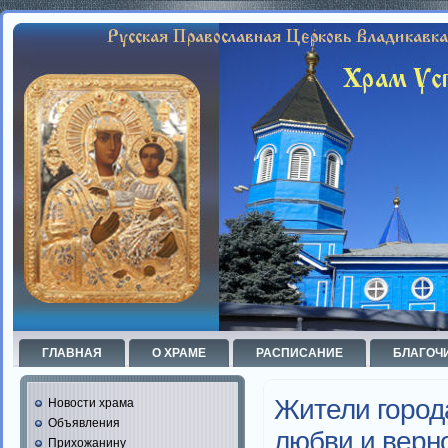
ГЛАВНАЯ
О ХРАМЕ
РАСПИСАНИЕ
БЛАГОЧ
Жители город
Новости храма
Объявления
любви и верн
Прихожанину