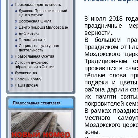
Приходская деятельность
Духовно-Просветительский
Центр Аксиос
8 июля 2018 год
Воскресная школа
праздничные ме
Центр помощи Милосердие
верности.
Библиотека
В большом праз
Паломничество
праздником от Гл
Социально-культурная
деятельность
Моздокского цер
Православная Осетия
Традиционным с
История духовного
образования в Осетии
проживших в счас
Духовенство
тёплые слова пр
Помощь Храму
подарки и цветы
Наши друзья
района дарили св
их памяти святы
покровителей семе
Православная стенгазета
В рамках праздно
местного самоу
Моздокского церк
зоны.