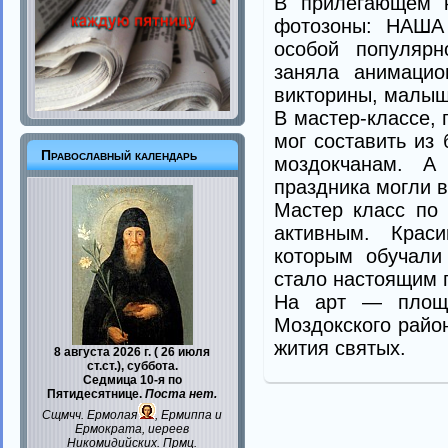
В прилегающем 
фотозоны: НАША 
особой популярн
заняла анимацио
викторины, малыш
В мастер-классе,
мог составить из
Православный календарь
моздокчанам. А
праздника могли 
Мастер класс по
активным. Крас
которым обучали
стало настоящим п
На арт — площа
Моздокского райо
жития святых.
8 августа 2026 г. ( 26 июля
ст.ст.), суббота.
Седмица 10-я по
Пятидесятнице.
Поста нет.
Сщмчч.
Ермолая
,
Ермиппа
и
Ермократа
, иереев
Никомидийских. Прмц.