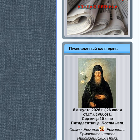
Православный календарь
8 августа 2026 г. ( 26 июля
ст.ст.), суббота.
Седмица 10-я по
Пятидесятнице.
Поста нет.
Сщмчч.
Ермолая
,
Ермиппа
и
Ермократа
, иереев
Никомидийских. Прмц.