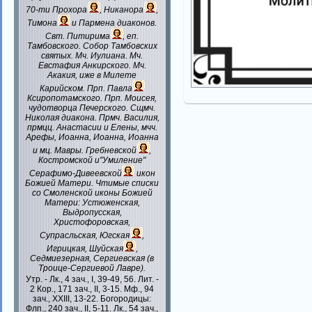
70-ти
Прохора
,
Никанора
,
Тимона
и
Пармена
диаконов.
Свт.
Питирима
, еп.
Тамбовского.
Собор
Тамбовских
святых. Мч.
Иулиана
. Мч.
Евстафия
Анкирского. Мч.
Акакия
, иже в Милете
Карийском. Прп.
Павла
Ксиропотамского. Прп.
Моисея
,
чудотворца Печерского. Сщмч.
Николая
диакона. Прмч.
Василия
,
прмцц.
Анастасии
и
Елены
, мчч.
Арефы
,
Иоанна
,
Иоанна
,
Иоанна
и мц.
Мавры
.
Гребневской
,
Костромской
и"Умиление"
Серафимо-Дивеевской
икон
Божией Матери. Чтимые списки
со Смоленской иконы Божией
Матери:
Устюженская
,
Выдропусская
,
Христофоровская
,
Супрасльская
,
Югская
,
Игрицкая
,
Шуйская
,
Седмиезерная
,
Сергиевская
(в
Троице-Сергиевой Лавре).
Утр. -
Лк., 4 зач., I, 39-49, 56.
Лит. -
2 Кор., 171 зач., II, 3-15.
Мф., 94
зач., XXIII, 13-22.
Богородицы:
Флп., 240 зач., II, 5-11.
Лк., 54 зач.,