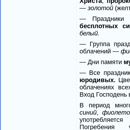
Христа
,
пророк
—
золотой
(желт
— Праздники
бесплотных с
белый.
— Группа праз
облачений —
фи
— Дни памяти
му
— Все праздни
юродивых.
Цве
облачениях все
Вход Господень 
В период мног
синий
,
фиолето
употребляется
Погребения 