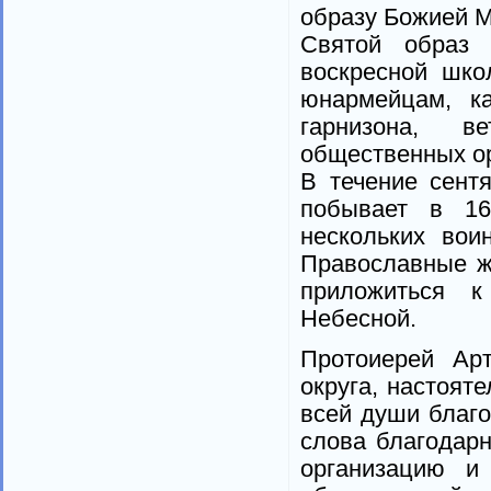
образу Божией М
Святой образ 
воскресной шко
юнармейцам, ка
гарнизона, в
общественных ор
В течение сент
побывает в 16
нескольких вои
Православные ж
приложиться 
Небесной.
Протоиерей Ар
округа, настоят
всей души благо
слова благодарн
организацию и