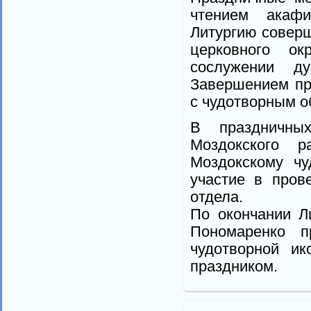
чтением акафи
Литургию соверш
церковного ок
сослужении ду
Завершением пр
с чудотворным о
В праздничны
Моздокского р
Моздокскому чу
участие в пров
отдела.
По окончании Л
Пономаренко п
чудотворной и
праздником.