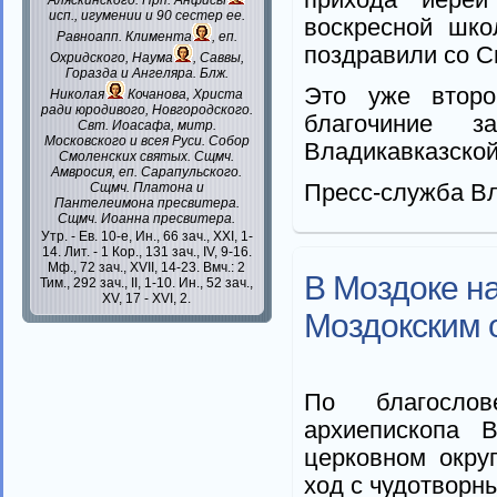
Аляскинского. Прп.
Анфисы
исп., игумении и 90 сестер ее.
воскресной шко
Равноапп.
Климента
, еп.
поздравили со 
Охридского,
Наума
,
Саввы
,
Горазда
и
Ангеляра
. Блж.
Это уже второ
Николая
Кочанова, Христа
ради юродивого, Новгородского.
благочиние з
Свт.
Иоасафа
, митр.
Московского и всея Руси.
Собор
Владикавказской
Смоленских святых
. Сщмч.
Амвросия
, еп. Сарапульского.
Пресс-служба Вл
Сщмч.
Платона
и
Пантелеимона
пресвитера.
Сщмч.
Иоанна
пресвитера.
Утр. - Ев. 10-е,
Ин., 66 зач., XXI, 1-
14.
Лит. -
1 Кор., 131 зач., IV, 9-16.
Мф., 72 зач., XVII, 14-23.
Вмч.:
2
В Моздоке н
Тим., 292 зач., II, 1-10.
Ин., 52 зач.,
XV, 17 - XVI, 2.
Моздокским 
По благослов
архиепископа 
церковном окру
ход с чудотворн