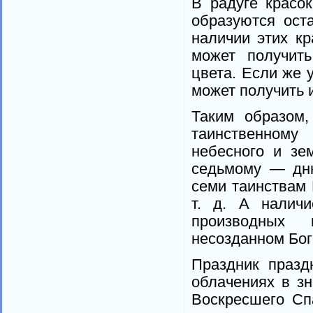
В радуге красо
образуются ост
наличии этих кр
может получит
цвета. Если же у
может получить 
Таким образом,
таинственному
небесного и зе
седьмому — дню
семи таинствам 
т. д. А налич
производных 
несозданном Бог
Праздник празд
облачениях в зн
Воскресшего Сп