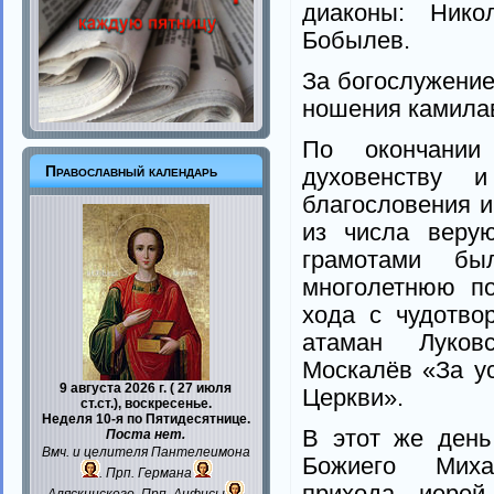
диаконы: Нико
Бобылев.
За богослужени
ношения камила
По окончании
Православный календарь
духовенству 
благословения и
из числа верую
грамотами бы
многолетнюю по
хода с чудотв
атаман Луков
Москалёв «За у
9 августа 2026 г. ( 27 июля
Церкви».
ст.ст.), воскресенье.
Неделя 10-я по Пятидесятнице.
В этот же день
Поста нет.
Вмч. и целителя
Пантелеимона
Божиего Миха
. Прп.
Германа
прихода иерей