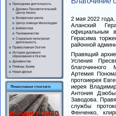
Благочиние 
Приходская деятельность
Духовно-Просветительский
Центр Аксиос
2 мая 2022 года
Воскресная школа
Центр помощи Милосердие
Аланский Гер
Библиотека
официальным в
Паломничество
Герасима торже
Социально-культурная
деятельность
районной админи
Православная Осетия
История духовного
Правящий архие
образования в Осетии
Успения Пресв
Духовенство
благочинного 
Помощь Храму
Наши друзья
Артемия Понома
протоиерея Евге
иерея Владимир
Православная стенгазета
Антония Дзюбы
Заводова. Прав
службы проток
Фенченко, клир