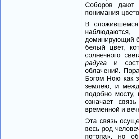
Соборов дают 
понимания цвето
В сложившемся
наблюдаются
доминирующий бе
белый цвет, ко
солнечного све
радуга
и соста
облачений. Пора
Богом Ною как 
землею, и межд
подобно мосту,
означает связ
временной и веч
Эта связь осуще
весь род челове
потопа», но о