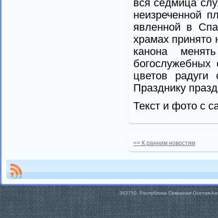
вся седмица слу
неизреченной п
явленной в Спа
храмах принято 
канона менят
богослужебных 
цветов радуги 
Празднику празд
Текст и фото с с
<< К ранним новостям
363750, Республика Северная Осетия-Алан