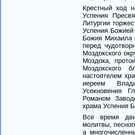
Крестный ход н
Успения Пресвя
Литургии торжес
Успения Божией
Божия Михаила 
перед чудотвор
Моздокского окр
Моздока, прото
Моздокского б
настоятелем хра
иереем Влад
Усекновения Г
Романом Завод
храма Успения Б
Все время дви
молитвы, песноп
а многочисленн