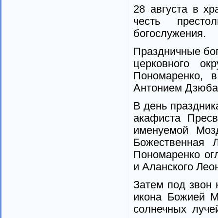
28 августа в х
честь престо
богослужения.
Праздничные бо
церковного ок
Пономаренко, 
Антонием Дзюба
В день праздник
акафиста Пресв
именуемой Мозд
Божественная Л
Пономаренко ог
и Аланского Лео
Затем под звон 
икона Божией М
солнечных луче