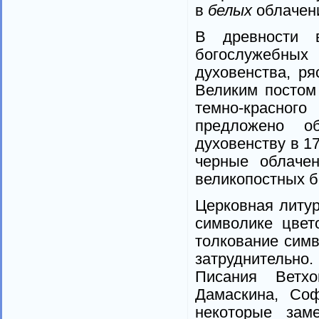
в
белых
облачен
В древности 
богослужебны
духовенства, ря
Великим постом
темно-красног
предложено о
духовенству в 17
черные облаче
великопостных б
Церковная литур
символике цвет
толкование симв
затруднительн
Писания Ветх
Дамаскина, Соф
некоторые зам