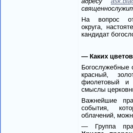
адресу
ask.bla
священнослужите
На вопрос от
округа, настоя
кандидат богос
— Каких цветов
Богослужебные 
красный, золо
фиолетовый и 
смыслы церковны
Важнейшие пра
события, кот
облачений, можн
— Группа пр